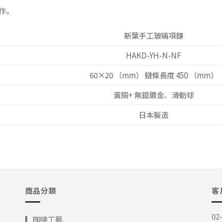
製作。
新葉手工玻璃項鍊
HAKD-YH-N-NF
60×20 （mm） 鏈條長度 450 （mm）
黃銅+ 無鎳鍍金、滑動球
日本製造
商品分類
客
02
▎咖啡工藝