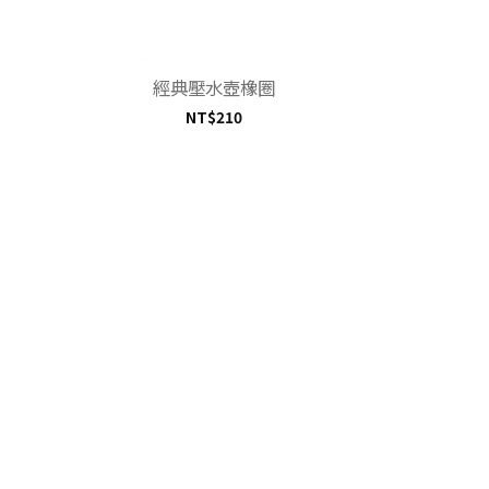
+
經典壓水壺橡圈
NT$
210