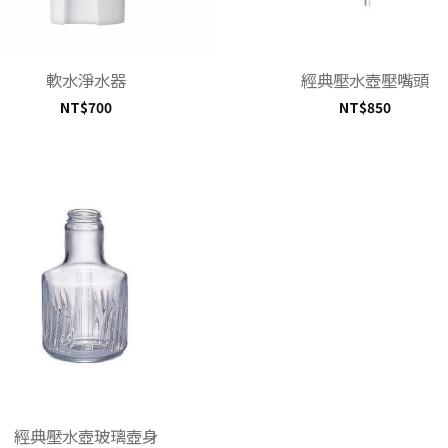
+
軟水淨水器
經典壓水壺壓嘴頭
NT$
700
NT$
850
加入
「願
望清
單」
經典壓水壺玻璃壺身