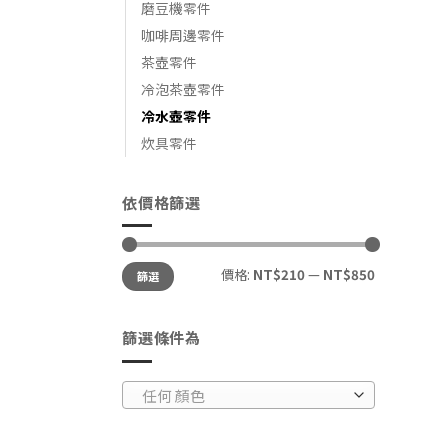
磨豆機零件
咖啡周邊零件
茶壺零件
冷泡茶壺零件
冷水壺零件
炊具零件
依價格篩選
價格:
NT$210
—
NT$850
篩選
篩選條件為
任何 顏色