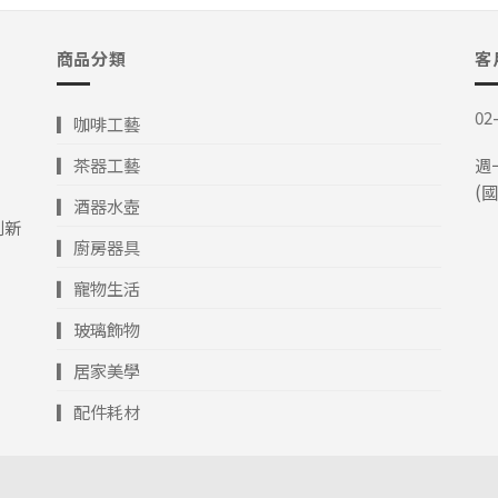
商品分類
客
02
▎咖啡工藝
▎茶器工藝
週一
(
▎酒器水壺
創新
▎廚房器具
▎寵物生活
▎玻璃飾物
▎居家美學
▎配件耗材