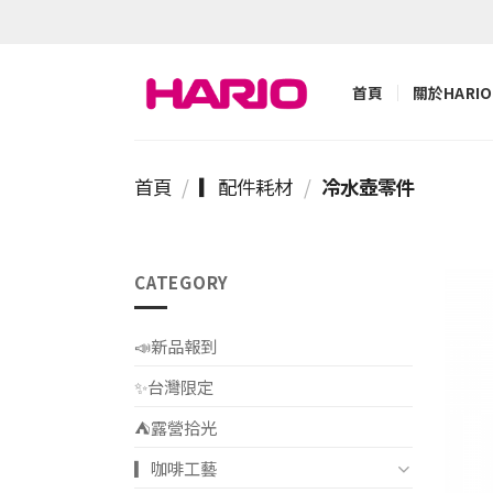
Skip
to
content
首頁
關於HARIO
首頁
/
▎配件耗材
/
冷水壺零件
CATEGORY
📣新品報到
✨台灣限定
⛺️露營拾光
▎咖啡工藝