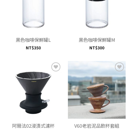
單」
單」
黑色咖啡保鮮罐L
黑色咖啡保鮮罐M
NT$
350
NT$
300
加入
加入
「願
「願
望清
望清
單」
單」
阿爾法02浸漬式濾杯
V60老岩泥品飲杯套組