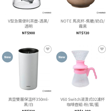
V型急需便利茶壺-透黑/
NOTE 馬克杯-焦糖/奶白/
透明
霧黑
NT$
900
NT$
720
New
New
加入
加入
「願
「願
望清
望清
單」
單」
真空雙層保溫杯350ml-
V60 Switch浸漬式02濾杯
黑/白
咖啡壺組-粉/紫/藍