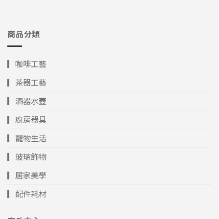
商品分類
▎咖啡工藝
▎茶器工藝
▎酒器水壺
▎廚房器具
▎寵物生活
▎玻璃飾物
▎居家美學
▎配件耗材