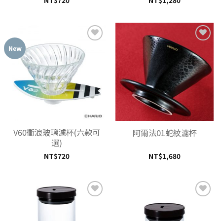
NT$
720
NT$
1,280
New
加入
加入
「願
「願
望清
望清
單」
單」
V60衝浪玻璃濾杯(六款可
阿爾法01蛇紋濾杯
選)
NT$
720
NT$
1,680
加入
加入
「願
「願
望清
望清