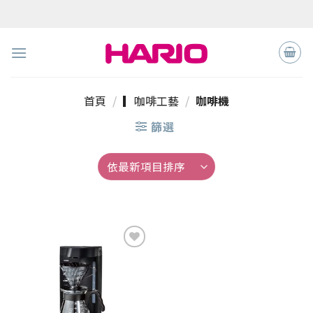
Skip
to
content
首頁
/
▎咖啡工藝
/
咖啡機
篩選
加入
「願
望清
單」