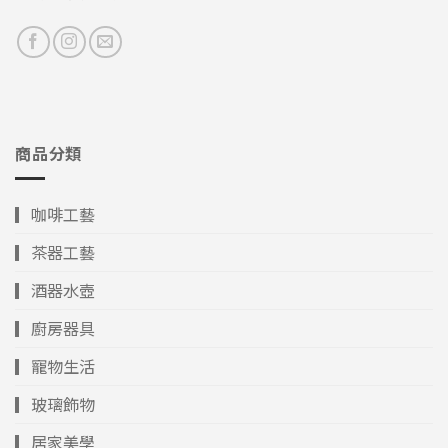
商品分類
▎咖啡工藝
▎茶器工藝
▎酒器水壺
▎廚房器具
▎寵物生活
▎玻璃飾物
▎居家美學