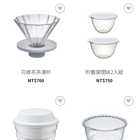
加入
加入
「願
「願
望清
望清
單」
單」
花樣茶茶濾杯
附蓋調理缽2入組
NT$
700
NT$
750
加入
加入
「願
「願
望清
望清
單」
單」