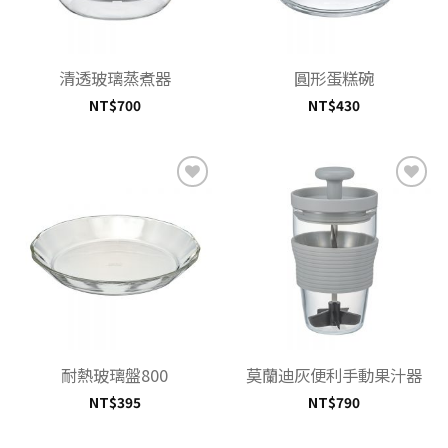
清透玻璃蒸煮器
圓形蛋糕碗
NT$
700
NT$
430
加入
加入
「願
「願
望清
望清
單」
單」
耐熱玻璃盤800
莫蘭迪灰便利手動果汁器
NT$
395
NT$
790