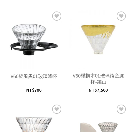
加入
加入
「願
「願
望清
望清
單」
單」
V60橄欖木01玻璃純金濾
V60旋風黑01玻璃濾杯
杯-築山
NT$
700
NT$
7,500
加入
加入
「願
「願
望清
望清
單」
單」