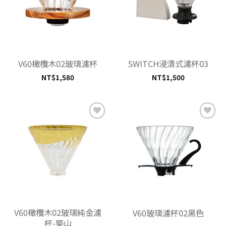
V60橄欖木02玻璃濾杯
SWITCH浸漬式濾杯03
NT$
1,580
NT$
1,500
加入
加入
「願
「願
望清
望清
單」
單」
V60橄欖木02玻璃純金濾
V60玻璃濾杯02黑色
杯-築山