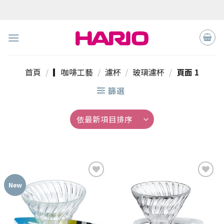
Skip
to
content
首頁
/
▎咖啡工藝
/
濾杯
/
玻璃濾杯
/
頁面 1
篩選
New
加入
加入
「願
「願
望清
望清
單」
單」