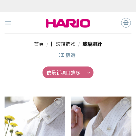
Skip
to
content
首頁
/
▎玻璃飾物
/
玻璃胸針
篩選
加入
加入
「願
「願
望清
望清
單」
單」