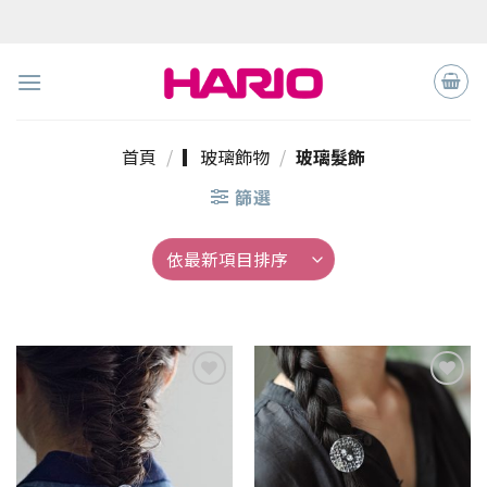
Skip
to
content
首頁
/
▎玻璃飾物
/
玻璃髮飾
篩選
加入
加入
「願
「願
望清
望清
單」
單」