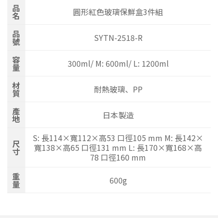
品
圓形紅色玻璃保鮮盒3件組
名
品
SYTN-2518-R
號
容
300ml/ M: 600ml/ L: 1200ml
量
材
耐熱玻璃、PP
質
產
日本製造
地
S: 長114×寬112×高53 口徑105 mm M: 長142×
尺
寬138×高65 口徑131 mm L: 長170×寬168×高
寸
78 口徑160 mm
重
600g
量