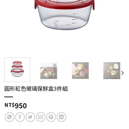
圓形紅色玻璃保鮮盒3件組
950
NT$