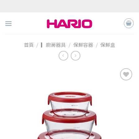
Skip
to
content
首頁
/
▎廚房器具
/
保鮮容器
/
保鮮盒
加入
「願
望清
單」