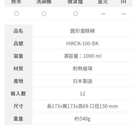
熱水
洗碗機
微波爐
直火
IH
○
○
○
—
—
品名
圓形蛋糕碗
品號
HWCK-100-BK
容量
滿容量：1000 ml
材質
耐熱玻璃
產地
日本製造
箱入數
12
尺寸
長173x寬173x高69 口徑150 mm
重量
約540g