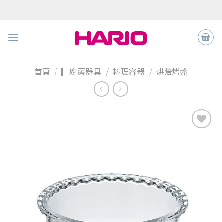
Skip
to
content
首頁
/
▎廚房器具
/
料理容器
/
烘焙烤盤
加入
「願
望清
單」