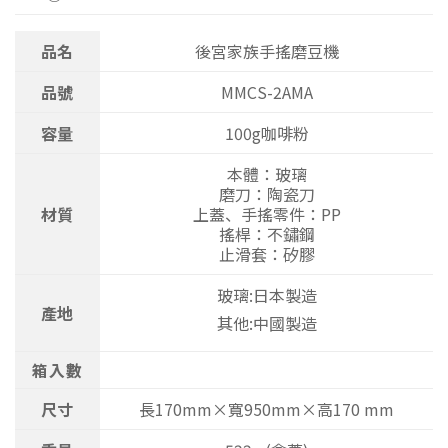
品名
後宮家族手搖磨豆機
品號
MMCS-2AMA
容量
100g咖啡粉
本體：玻璃
磨刀：陶瓷刀
材質
上蓋、手搖零件：PP
搖桿：不鏽鋼
止滑套：矽膠
玻璃:日本製造
產地
其他:中國製造
箱入數
尺寸
長170mm×寬950mm×高170 mm