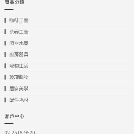
商品分類
▎咖啡工藝
▎茶器工藝
▎酒器水壺
▎廚房器具
▎寵物生活
▎玻璃飾物
▎居家美學
▎配件耗材
客戶中心
02-2518-9520