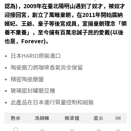
認為)，2009年在臺北陽明山遇到了奴才，被奴才
迎接回宮，創立了萬睡皇朝，在2011年開始廣納
嬪妃、王爺、皇子等後宮成員，宣揚皇朝理念「領
養不棄養」，至今擁有百萬忠誠子民的愛戴(以後
也是，Forever)。
日本HARIO原裝進口
陶瓷磨刀將咖啡香氣完全保留
精密陶瓷磨盤
玻璃密封罐磨豆機
此產品在日本進行質量控制和組裝
熱水
洗碗機
微波爐
直火
IH
○
—
—
—
—