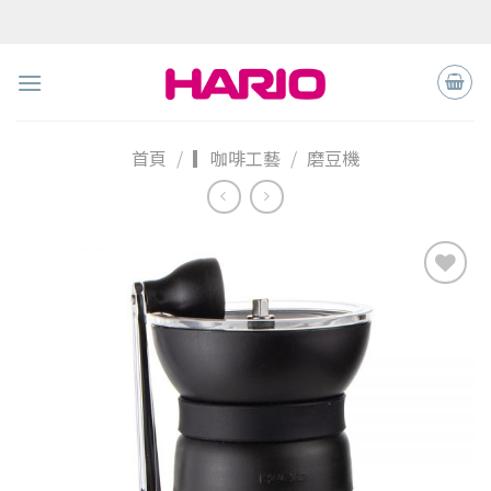
Skip
to
content
首頁
/
▎咖啡工藝
/
磨豆機
加入
「願
望清
單」