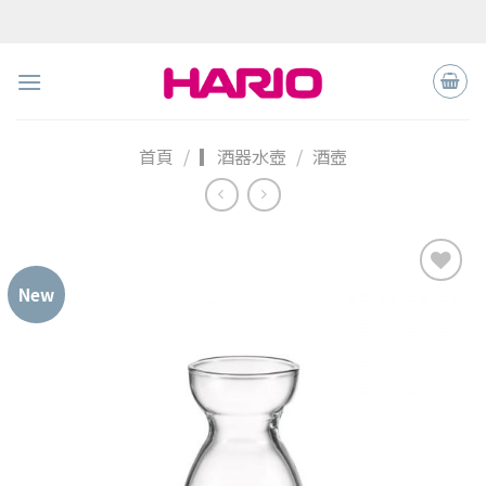
Skip
to
content
首頁
/
▎酒器水壺
/
酒壺
New
加入
「願
望清
單」