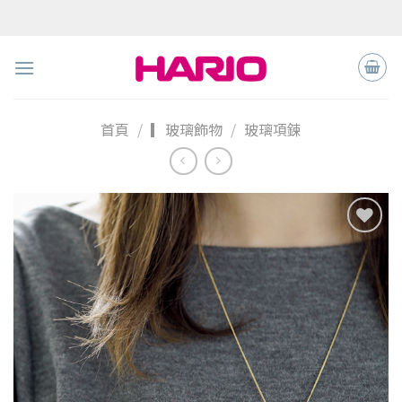
Skip
to
content
首頁
/
▎玻璃飾物
/
玻璃項鍊
加入
「願
望清
單」