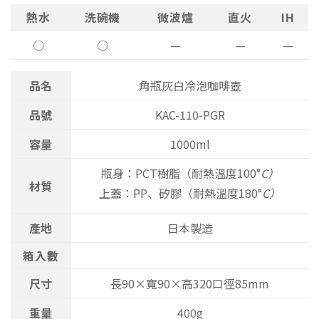
熱水
洗碗機
微波爐
直火
IH
○
○
—
—
—
品名
角瓶灰白冷泡咖啡壺
品號
KAC-110-PGR
容量
1000ml
瓶身：PCT樹脂（耐熱溫度100°
C）
材質
上蓋：PP、矽膠（耐熱溫度180°
C）
產地
日本製造
箱入數
尺寸
長90×寬90×高320口徑85mm
重量
400g