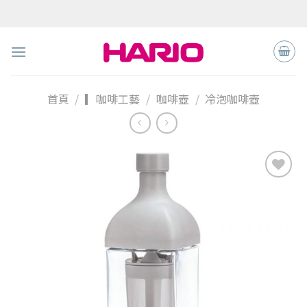
Skip
to
content
首頁
/
▎咖啡工藝
/
咖啡壺
/
冷泡咖啡壺
加入
「願
望清
單」