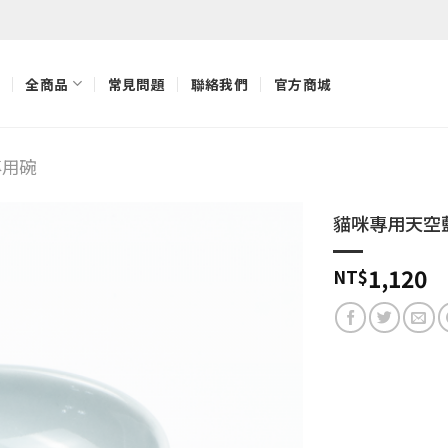
全商品
常見問題
聯絡我們
官方商城
專用碗
貓咪專用天空
加入
1,120
NT$
「願
望清
單」