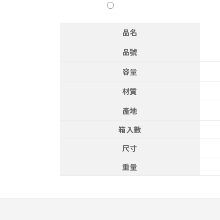
○
品名
品號
容量
材質
產地
箱入數
尺寸
重量