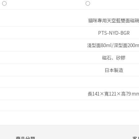
○
○
貓咪專用天空藍雙面磁
PTS-NYD-BGR
淺型面80ml/深型面200m
磁石、矽膠
日本製造
長141×寬121×高79 m
商品分類
客