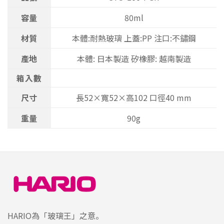
容量
80ml
材質
本體:耐熱玻璃 上蓋:PP 注口:不鏽鋼
產地
本體: 日本製造 矽橡膠: 越南製造
箱入數
尺寸
長52×寬52×高102 口徑40 mm
重量
90g
HARIO為「玻璃王」之意。