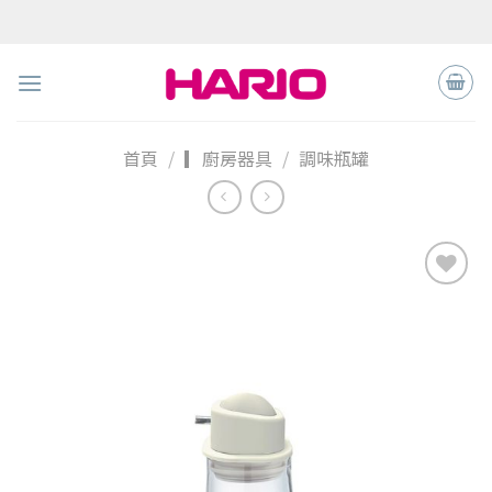
Skip
to
content
首頁
/
▎廚房器具
/
調味瓶罐
加入
「願
望清
單」