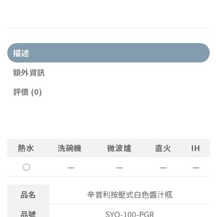
描述
額外資訊
評價 (0)
熱水
洗碗機
微波爐
直火
IH
○
—
—
—
—
品名
辛普利按壓式白色醬汁瓶
品號
SYO-100-PGR