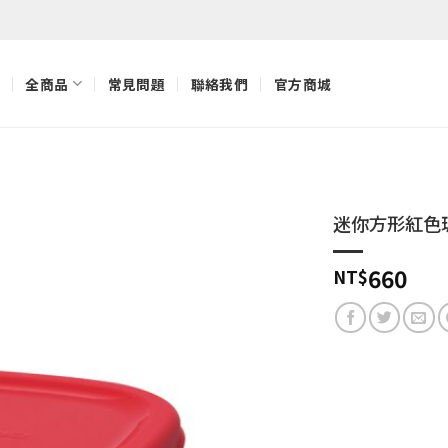
全商品
常見問題
聯絡我們
官方商城
迷你方形紅色
加入
660
NT$
「願
望清
單」