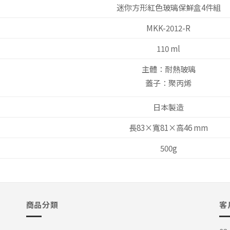
迷你方形紅色玻璃保鮮盒4件組
MKK-2012-R
110 ml
主體：耐熱玻璃
蓋子：聚丙烯
日本製造
長83×寬81×高46 mm
500g
商品分類
客