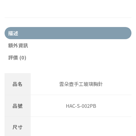
描述
額外資訊
評價 (0)
品名
雲朵壺手工玻璃胸針
品號
HAC-S-002PB
尺寸