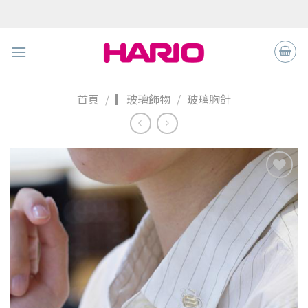
Skip
to
content
首頁
/
▎玻璃飾物
/
玻璃胸針
加入
「願
望清
單」