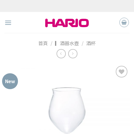
Skip
to
content
首頁
/
▎酒器水壺
/
酒杯
New
加入
「願
望清
單」