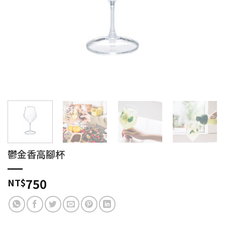
鬱金香高腳杯
750
NT$