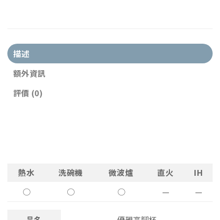
描述
額外資訊
評價 (0)
熱水
洗碗機
微波爐
直火
IH
○
○
○
—
—
品名
優雅高腳杯