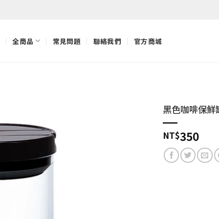
全商品
常見問題
聯絡我們
官方商城
黑色咖啡保鮮
加入
350
NT$
「願
望清
單」