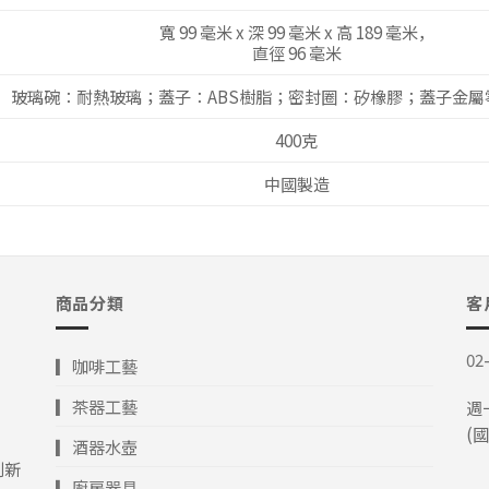
寬 99 毫米 x 深 99 毫米 x 高 189 毫米，
直徑 96 毫米
玻璃碗：耐熱玻璃；蓋子：ABS樹脂；密封圈：矽橡膠；蓋子金屬
400克
中國製造
商品分類
客
02
▎咖啡工藝
▎茶器工藝
週一
(
▎酒器水壺
創新
▎廚房器具