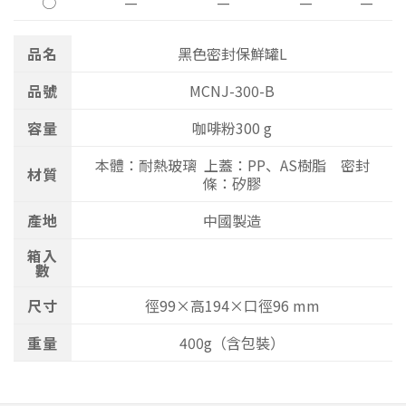
○
—
—
—
—
品名
黑色密封保鮮罐L
品號
MCNJ-300-B
容量
咖啡粉300 g
本體：耐熱玻璃 上蓋：PP、AS樹脂 密封
材質
條：矽膠
產地
中國製造
箱入
數
尺寸
徑99×高194×口徑96 mm
重量
400g（含包裝）