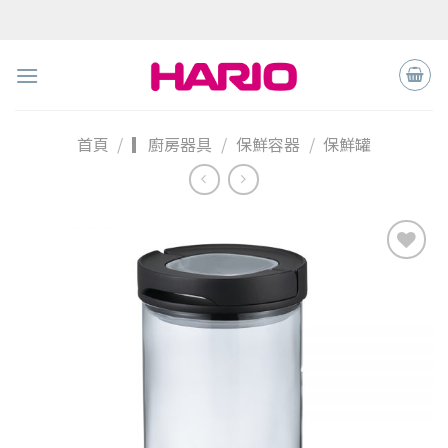
Skip
to
content
首頁
/
▎廚房器具
/
保鮮容器
/
保鮮罐
加入
「願
望清
單」