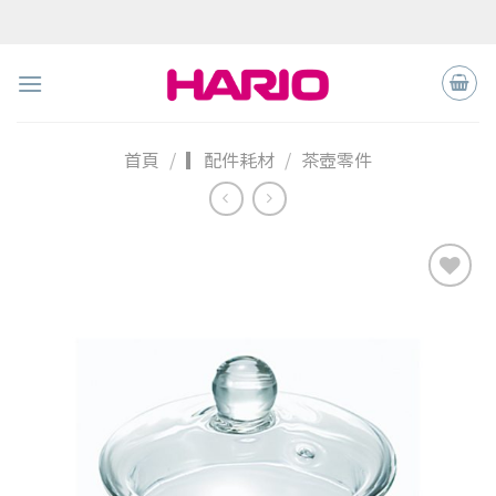
Skip
to
content
首頁
/
▎配件耗材
/
茶壺零件
加入
「願
望清
單」