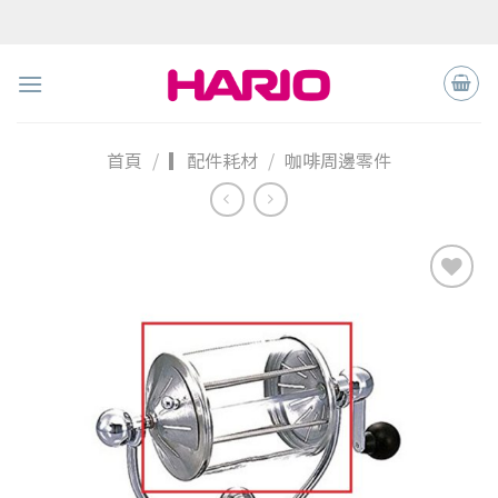
Skip
to
content
首頁
/
▎配件耗材
/
咖啡周邊零件
加入
「願
望清
單」