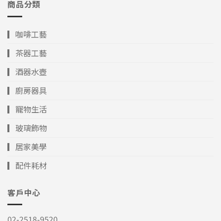
商品分類
▎咖啡工藝
▎茶器工藝
▎酒器水壺
▎廚房器具
▎寵物生活
▎玻璃飾物
▎居家美學
▎配件耗材
客戶中心
02-2518-9520