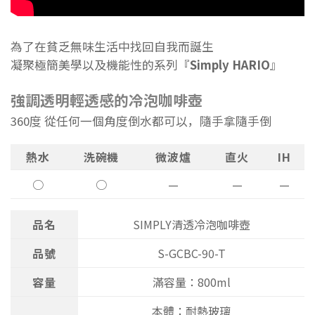
為了在貧乏無味生活中找回自我而誕生
凝聚極簡美學以及機能性的系列『
Simply HARIO
』
強調透明輕透感的冷泡咖啡壺
360度 從任何一個角度倒水都可以，隨手拿隨手倒
熱水
洗碗機
微波爐
直火
IH
○
○
—
—
—
品名
SIMPLY清透冷泡咖啡壺
品號
S-GCBC-90-T
容量
滿容量：800ml
本體：耐熱玻璃