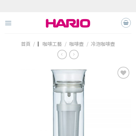
Skip
to
content
首頁
/
▎咖啡工藝
/
咖啡壺
/
冷泡咖啡壺
加入
「願
望清
單」