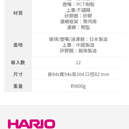
壺嘴：PCT樹脂
上蓋:不鏽鋼
材質
矽膠圈：矽膠
濾網框架：聚丙烯
濾網：聚酯
玻璃/壺嘴/過濾器：日本製造
產地
上蓋：中國製造
矽膠圈：越南製造
箱入數
12
尺寸
長94x寬94x高304 口徑82 mm
重量
約600g