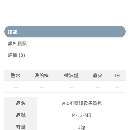
描述
額外資訊
評價 (0)
熱水
洗碗機
微波爐
直火
IH
—
—
—
—
—
品名
V60不銹鋼霧黑量匙
品號
M-12-MB
容量
12g