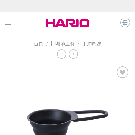
Skip
to
content
首頁
/
▎咖啡工藝
/
手沖周邊
加入
「願
望清
單」