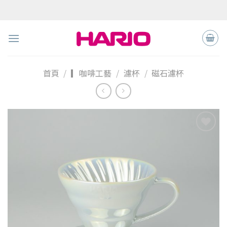
Skip
to
content
首頁
/
▎咖啡工藝
/
濾杯
/
磁石濾杯
加入
「願
望清
單」