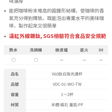
味濃厚
能把咖啡粉末堆高的圓錐形結構，使咖啡的香
氣充分得到釋放。既能泡出專業水平的美味咖
啡，製作起來又很簡單
遠紅外線鍍鈦, SGS檢驗符合食品安全規範
熱水
洗碗機
微波爐
直火
IH
○
○
—
—
—
品名
V60鈦白珠光濾杯
品號
VDC-01-WO-TW
容量
1～2杯
材質
本體:磁石 量匙:PP