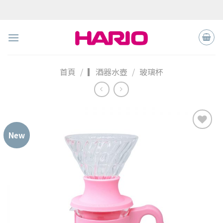
Skip
to
content
首頁
/
▎酒器水壺
/
玻璃杯
New
加入
「願
望清
單」