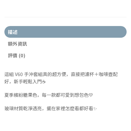
描述
額外資訊
評價 (0)
這組 V60 手沖套組真的超方便，直接把濾杯＋咖啡壺配
好，新手輕鬆入門☕
夏季繽紛糖果色，每一款都可愛到想包色💛
玻璃材質乾淨透亮，擺在家裡怎麼看都好看✨